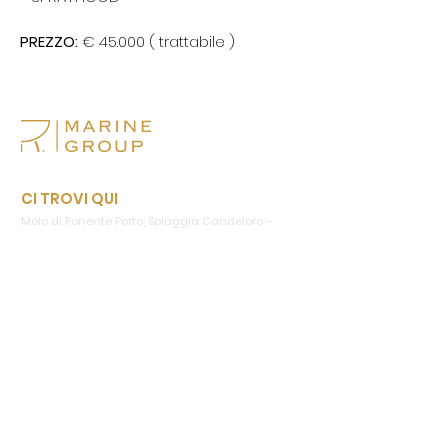
PREZZO:
€ 45.000 ( trattabile )
CI TROVI QUI
Molo di Ponente Porto, Spiaggia Candeloro –
89121 Reggio Calabria
SOCIALS
Facebook
Instagram
PARTITA IVA
02179290800