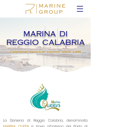
marina di
reggio calabria
l'attracco turistico storico della città
La Darsena di Reggio Calabria, denominata
MARINA QUEEN
si trova all’interno del Porto di