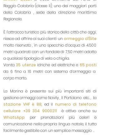
Reggio Calabria (classe II), uno dei maggiori porti
della Calabria , sede della direzione marittima
Regionale.
È l’attracco turistico più storico della città che
oggi,
riesce ad offrire ai suoi clienti un
ormeggio d’Élite
molto riservato , in uno specchio d’acqua di 4.500
metri quadrati con un fondale di 7,50 metri adatto
a qualsiasi tipologia di vela o chiglia.
Vanta
35 utenze
idriche ed elettriche e
65 posti
da 6 fino a 16 metri con sistema d’ormeggio a
corpo morto.
La Marina è presente sui più importanti siti di
gestione ormeggi come Navily , Il Portolano etc. , la
stazione VHF è 88
, ed il
numero di telefono
cellulare
+39 334 9000211
è attivo anche su
WhatsApp
per prenotazioni più celeri è
comunicazione nella propria lingua natale, il tutto
facilmente gestibile con un semplice messaggio .